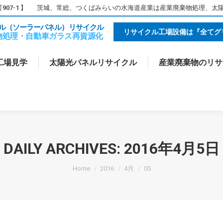
7-1 】
茨城、常総、つくばみらいの水海道産業は産業廃棄物処理、太陽
イクル工場見学
太陽光パネルリサイクル
産業廃棄
ル（ソーラーパネル）リサイクル
リサイクル工場設備は『全てグリ
物処理・自動車ガラス再資源化
会社案内
お問い合わせ
工場見学
太陽光パネルリサイクル
産業廃棄物のリサ
DAILY ARCHIVES:
2016年4月5日
You are here:
Home
2016
4月
05